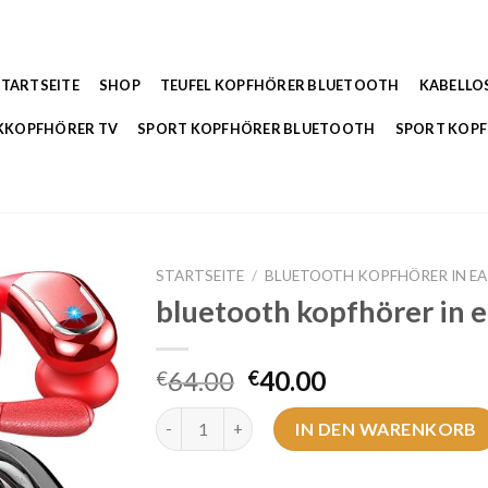
STARTSEITE
SHOP
TEUFEL KOPFHÖRER BLUETOOTH
KABELLO
KKOPFHÖRER TV
SPORT KOPFHÖRER BLUETOOTH
SPORT KOP
STARTSEITE
/
BLUETOOTH KOPFHÖRER IN E
bluetooth kopfhörer in e
64.00
40.00
€
€
bluetooth kopfhörer in ear Menge
IN DEN WARENKORB