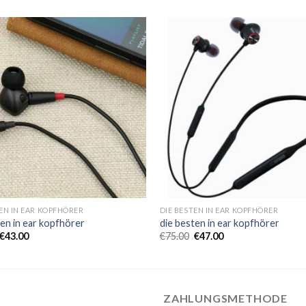
TEN IN EAR KOPFHÖRER
DIE BESTEN IN EAR KOPFHÖRER
ten in ear kopfhörer
die besten in ear kopfhörer
€
43.00
€
75.00
€
47.00
ZAHLUNGSMETHODE