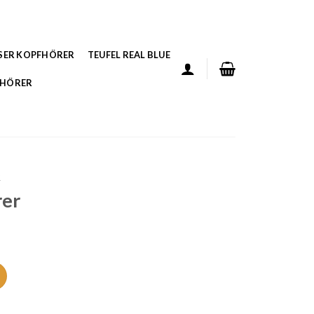
SER KOPFHÖRER
TEUFEL REAL BLUE
FHÖRER
R
rer