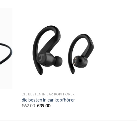
DIE BESTEN IN EAR KOPFHÖRER
die besten in ear kopfhörer
€
62.00
€
39.00