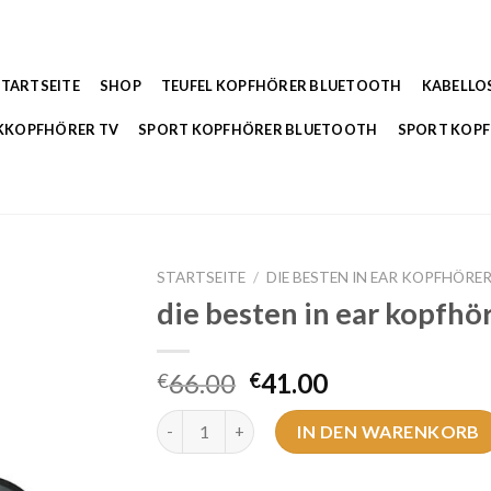
STARTSEITE
SHOP
TEUFEL KOPFHÖRER BLUETOOTH
KABELLO
KKOPFHÖRER TV
SPORT KOPFHÖRER BLUETOOTH
SPORT KOP
STARTSEITE
/
DIE BESTEN IN EAR KOPFHÖRE
die besten in ear kopfhö
66.00
41.00
€
€
die besten in ear kopfhörer Menge
IN DEN WARENKORB