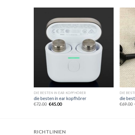
R
DIE BESTEN IN EAR KOPFHÖRER
DIE BES
r
die besten in ear kopfhörer
die bes
€
72.00
€
45.00
€
69.00
RICHTLINIEN