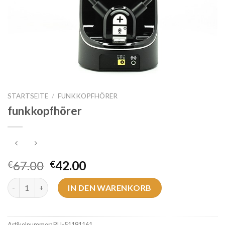
STARTSEITE
/
FUNKKOPFHÖRER
funkkopfhörer
67.00
42.00
€
€
funkkopfhörer Menge
IN DEN WARENKORB
Artikelnummer:
BU-51191161