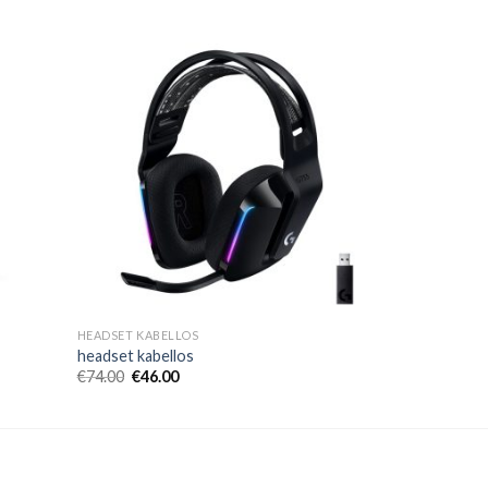
HEADSET KABELLOS
headset kabellos
€
74.00
€
46.00