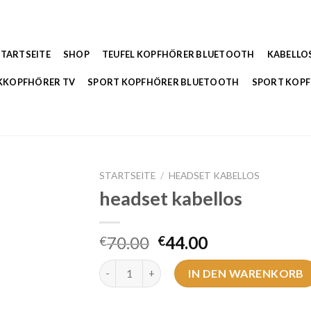
STARTSEITE
SHOP
TEUFEL KOPFHÖRER BLUETOOTH
KABELLO
KKOPFHÖRER TV
SPORT KOPFHÖRER BLUETOOTH
SPORT KOP
STARTSEITE
/
HEADSET KABELLOS
headset kabellos
70.00
44.00
€
€
headset kabellos Menge
IN DEN WARENKORB