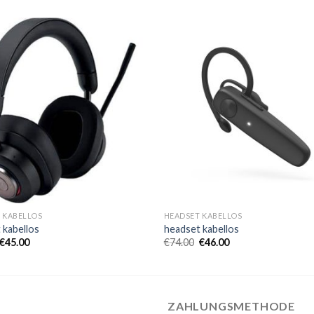
 KABELLOS
HEADSET KABELLOS
 kabellos
headset kabellos
€
45.00
€
74.00
€
46.00
ZAHLUNGSMETHODE