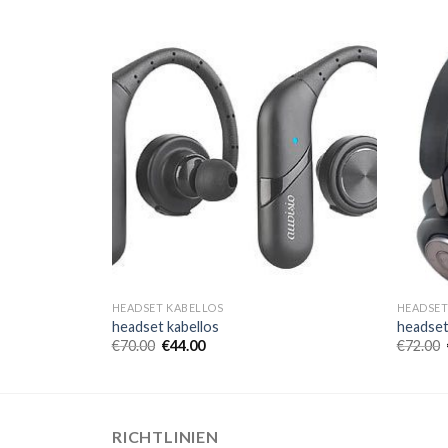
HEADSET KABELLOS
HEADSET
headset kabellos
headset
€
70.00
€
44.00
€
72.00
RICHTLINIEN