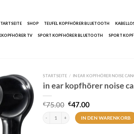
STARTSEITE
SHOP
TEUFEL KOPFHÖRER BLUETOOTH
KABELLO
KKOPFHÖRER TV
SPORT KOPFHÖRER BLUETOOTH
SPORT KOP
STARTSEITE
/
IN EAR KOPFHÖRER NOISE CAN
in ear kopfhörer noise ca
75.00
47.00
€
€
in ear kopfhörer noise cancelling Menge
IN DEN WARENKORB