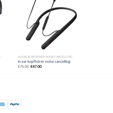
G
IN EAR KOPFHÖRER NOISE CANCELLING
in ear kopfhörer noise cancelling
€
75.00
€
47.00