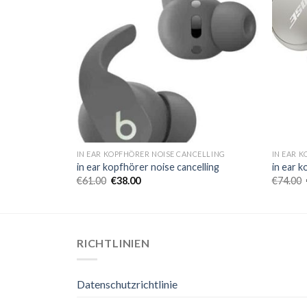
CELLING
IN EAR KOPFHÖRER NOISE CANCELLING
IN EAR 
elling
in ear kopfhörer noise cancelling
in ear k
€
61.00
€
38.00
€
74.00
RICHTLINIEN
Datenschutzrichtlinie