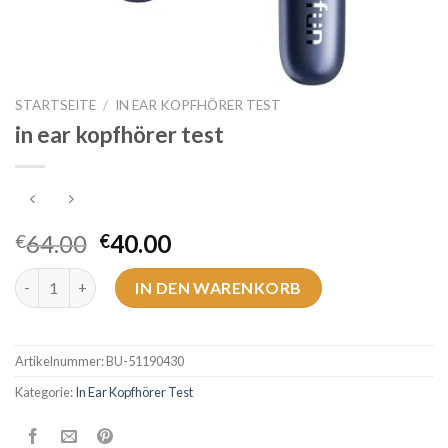
STARTSEITE
/
IN EAR KOPFHÖRER TEST
in ear kopfhörer test
64.00
40.00
€
€
in ear kopfhörer test Menge
IN DEN WARENKORB
Artikelnummer:
BU-51190430
Kategorie:
In Ear Kopfhörer Test