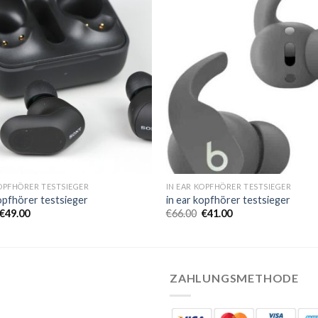
KOPFHÖRER TESTSIEGER
IN EAR KOPFHÖRER TESTSIEGER
kopfhörer testsieger
in ear kopfhörer testsieger
€
49.00
€
66.00
€
41.00
ZAHLUNGSMETHODE