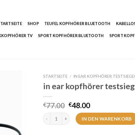
STARTSEITE
SHOP
TEUFEL KOPFHÖRER BLUETOOTH
KABELLO
KKOPFHÖRER TV
SPORT KOPFHÖRER BLUETOOTH
SPORT KOP
STARTSEITE
/
IN EAR KOPFHÖRER TESTSIEGE
in ear kopfhörer testsie
77.00
48.00
€
€
in ear kopfhörer testsieger Menge
IN DEN WARENKORB