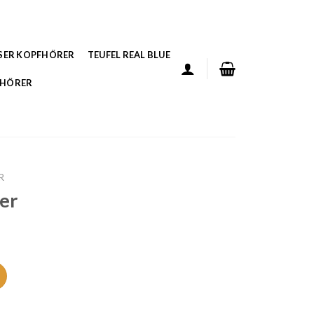
SER KOPFHÖRER
TEUFEL REAL BLUE
FHÖRER
R
ger