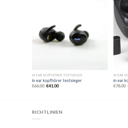
R
IN EAR KOPFHÖRER TESTSIEGER
IN EAR 
r
in ear kopfhörer testsieger
in ear 
€
66.00
€
41.00
€
78.00
RICHTLINIEN