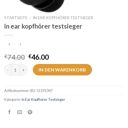
STARTSEITE
/
IN EAR KOPFHÖRER TESTSIEGER
in ear kopfhörer testsieger
74.00
46.00
€
€
in ear kopfhörer testsieger Menge
IN DEN WARENKORB
Artikelnummer:
BU-51191347
Kategorie:
In Ear Kopfhörer Testsieger