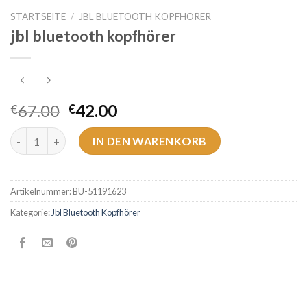
STARTSEITE
/
JBL BLUETOOTH KOPFHÖRER
jbl bluetooth kopfhörer
67.00
42.00
€
€
jbl bluetooth kopfhörer Menge
IN DEN WARENKORB
Artikelnummer:
BU-51191623
Kategorie:
Jbl Bluetooth Kopfhörer