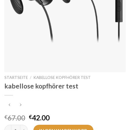
STARTSEITE
/
KABELLOSE KOPFHÖRER TEST
kabellose kopfhörer test
67.00
42.00
€
€
kabellose kopfhörer test Menge