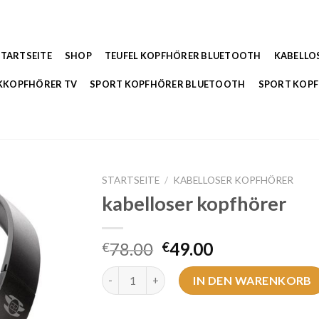
STARTSEITE
SHOP
TEUFEL KOPFHÖRER BLUETOOTH
KABELLO
KKOPFHÖRER TV
SPORT KOPFHÖRER BLUETOOTH
SPORT KOP
STARTSEITE
/
KABELLOSER KOPFHÖRER
kabelloser kopfhörer
78.00
49.00
€
€
kabelloser kopfhörer Menge
IN DEN WARENKORB