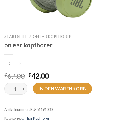
STARTSEITE
/
ON EAR KOPFHÖRER
on ear kopfhörer
67.00
42.00
€
€
on ear kopfhörer Menge
IN DEN WARENKORB
Artikelnummer:
BU-51191030
Kategorie:
On Ear Kopfhörer