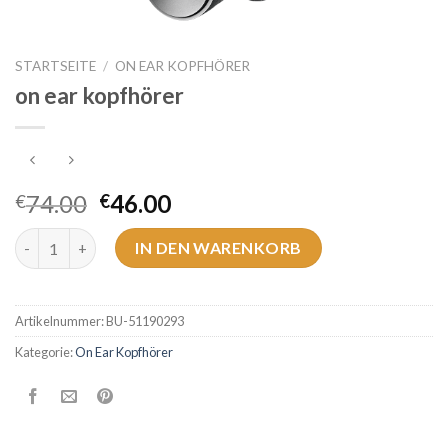
STARTSEITE
/
ON EAR KOPFHÖRER
on ear kopfhörer
74.00
46.00
€
€
on ear kopfhörer Menge
IN DEN WARENKORB
Artikelnummer:
BU-51190293
Kategorie:
On Ear Kopfhörer