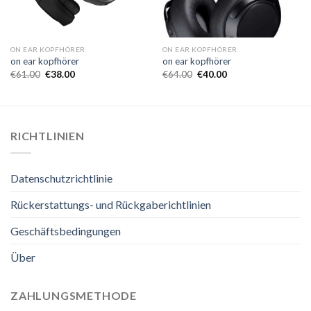
ON EAR KOPFHÖRER
ON EAR KOPFHÖRER
on ear kopfhörer
on ear kopfhörer
€
61.00
€
38.00
€
64.00
€
40.00
RICHTLINIEN
Datenschutzrichtlinie
Rückerstattungs- und Rückgaberichtlinien
Geschäftsbedingungen
Über
ZAHLUNGSMETHODE