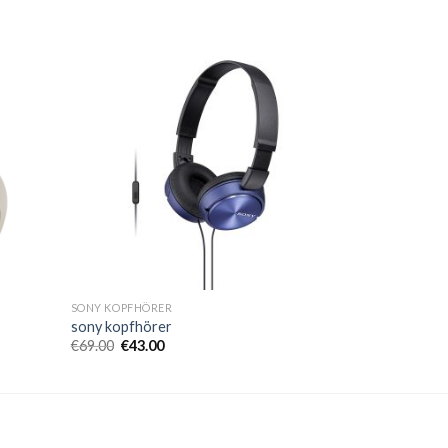
SONY KOPFHÖRER
sony kopfhörer
€
69.00
€
43.00