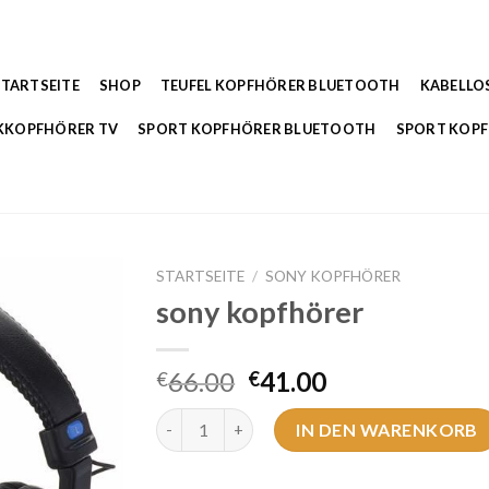
STARTSEITE
SHOP
TEUFEL KOPFHÖRER BLUETOOTH
KABELLO
KKOPFHÖRER TV
SPORT KOPFHÖRER BLUETOOTH
SPORT KOP
STARTSEITE
/
SONY KOPFHÖRER
sony kopfhörer
66.00
41.00
€
€
sony kopfhörer Menge
IN DEN WARENKORB