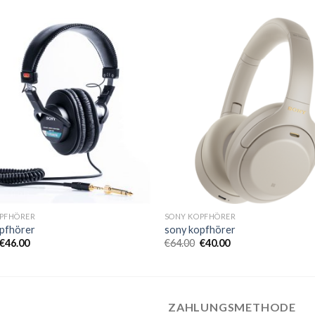
PFHÖRER
SONY KOPFHÖRER
pfhörer
sony kopfhörer
€
46.00
€
64.00
€
40.00
ZAHLUNGSMETHODE