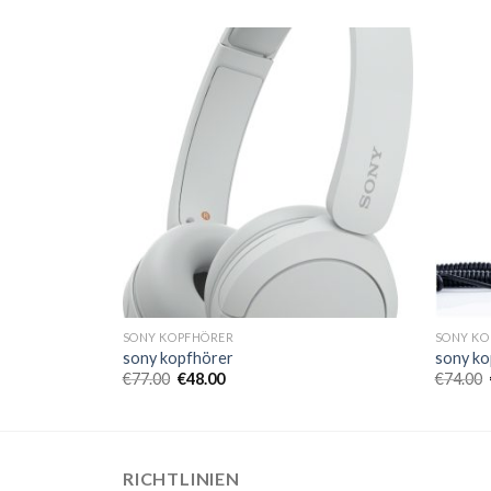
SONY KOPFHÖRER
SONY KO
sony kopfhörer
sony ko
€
77.00
€
48.00
€
74.00
RICHTLINIEN