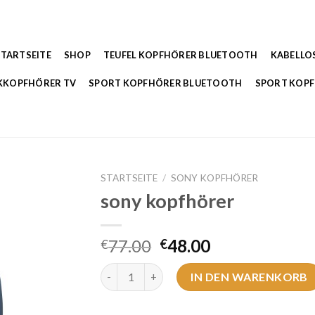
STARTSEITE
SHOP
TEUFEL KOPFHÖRER BLUETOOTH
KABELLO
KKOPFHÖRER TV
SPORT KOPFHÖRER BLUETOOTH
SPORT KOP
STARTSEITE
/
SONY KOPFHÖRER
sony kopfhörer
77.00
48.00
€
€
sony kopfhörer Menge
IN DEN WARENKORB