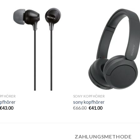
PFHÖRER
SONY KOPFHÖRER
pfhörer
sony kopfhörer
€
43.00
€
66.00
€
41.00
ZAHLUNGSMETHODE