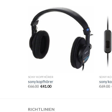
SONY KOPFHÖRER
SONY KO
sony kopfhörer
sony ko
€
66.00
€
41.00
€
69.00
RICHTLINIEN