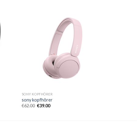
SONY KOPFHÖRER
sony kopfhörer
€
62.00
€
39.00