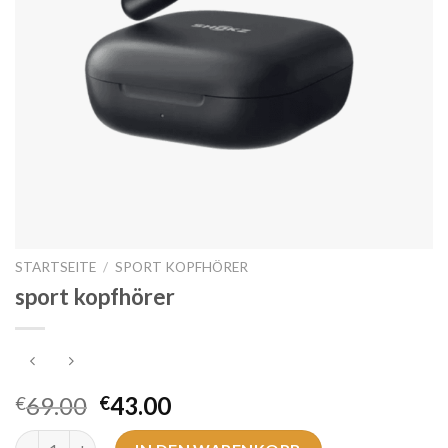
STARTSEITE
/
SPORT KOPFHÖRER
sport kopfhörer
69.00
43.00
€
€
sport kopfhörer Menge