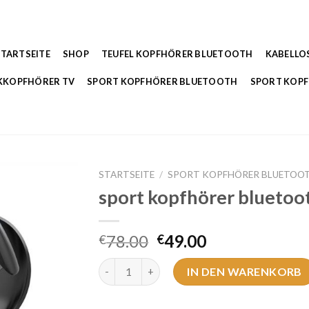
STARTSEITE
SHOP
TEUFEL KOPFHÖRER BLUETOOTH
KABELLO
KKOPFHÖRER TV
SPORT KOPFHÖRER BLUETOOTH
SPORT KOP
STARTSEITE
/
SPORT KOPFHÖRER BLUETOO
sport kopfhörer bluetoo
78.00
49.00
€
€
sport kopfhörer bluetooth Menge
IN DEN WARENKORB