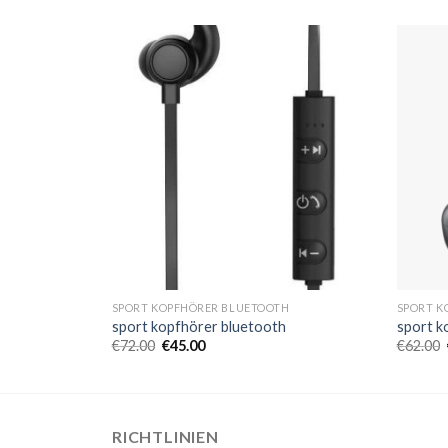
H
SPORT KOPFHÖRER BLUETOOTH
SPORT K
h
sport kopfhörer bluetooth
sport k
€
72.00
€
45.00
€
62.00
RICHTLINIEN