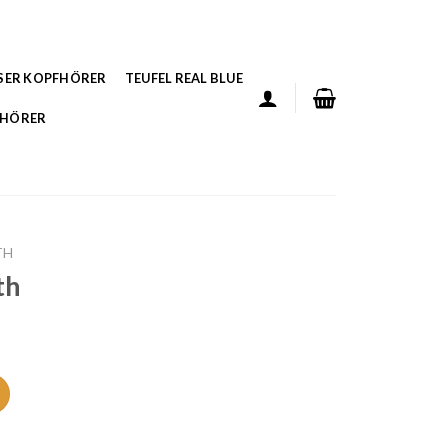
SER KOPFHÖRER
TEUFEL REAL BLUE
FHÖRER
TH
th