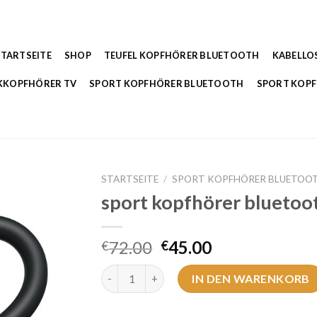
STARTSEITE
SHOP
TEUFEL KOPFHÖRER BLUETOOTH
KABELLO
KKOPFHÖRER TV
SPORT KOPFHÖRER BLUETOOTH
SPORT KOP
STARTSEITE
/
SPORT KOPFHÖRER BLUETOO
sport kopfhörer bluetoo
72.00
45.00
€
€
sport kopfhörer bluetooth Menge
IN DEN WARENKORB