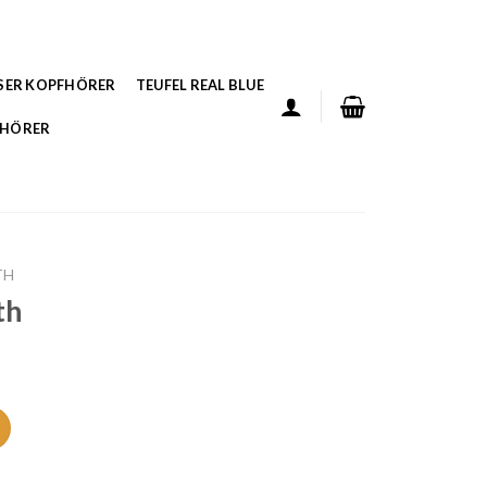
SER KOPFHÖRER
TEUFEL REAL BLUE
FHÖRER
TH
th