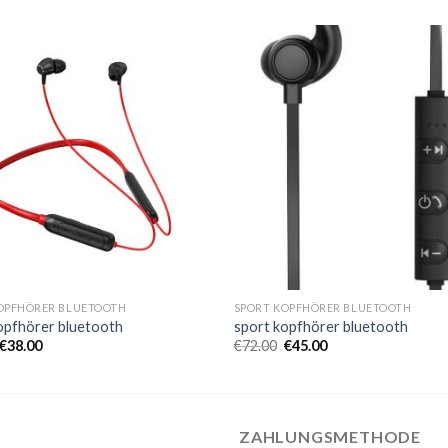
OPFHÖRER BLUETOOTH
SPORT KOPFHÖRER BLUETOOTH
opfhörer bluetooth
sport kopfhörer bluetooth
€
38.00
€
72.00
€
45.00
ZAHLUNGSMETHODE