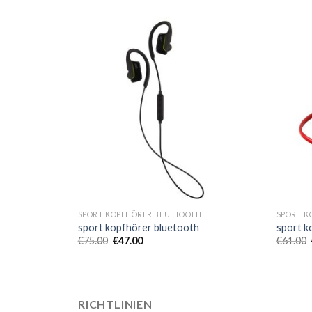
H
SPORT KOPFHÖRER BLUETOOTH
SPORT K
h
sport kopfhörer bluetooth
sport k
€
75.00
€
47.00
€
61.00
RICHTLINIEN