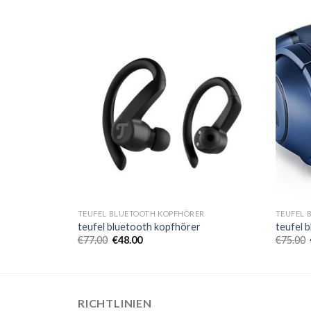
ER
TEUFEL BLUETOOTH KOPFHÖRER
TEUFEL 
r
teufel bluetooth kopfhörer
teufel 
€
77.00
€
48.00
€
75.00
RICHTLINIEN