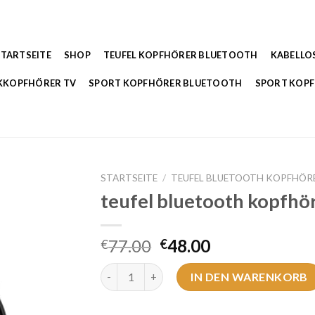
STARTSEITE
SHOP
TEUFEL KOPFHÖRER BLUETOOTH
KABELLO
KKOPFHÖRER TV
SPORT KOPFHÖRER BLUETOOTH
SPORT KOP
STARTSEITE
/
TEUFEL BLUETOOTH KOPFHÖR
teufel bluetooth kopfhö
77.00
48.00
€
€
teufel bluetooth kopfhörer Menge
IN DEN WARENKORB