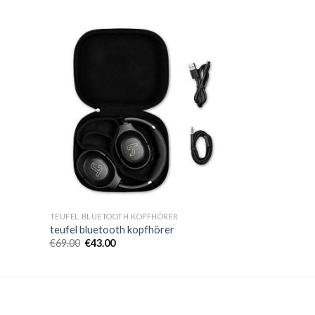
TEUFEL BLUETOOTH KOPFHÖRER
teufel bluetooth kopfhörer
€
69.00
€
43.00