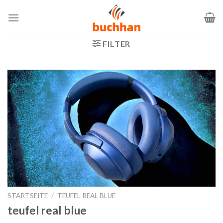
Zum
Inhalt
springen
FILTER
STARTSEITE
/
TEUFEL REAL BLUE
teufel real blue