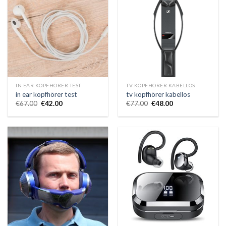
IN EAR KOPFHÖRER TEST
TV KOPFHÖRER KABELLOS
in ear kopfhörer test
tv kopfhörer kabellos
€
67.00
€
42.00
€
77.00
€
48.00