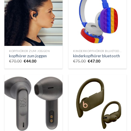
KOPFHÖRER ZUM JOGGEN
KINDERKOPFHÖRER BLUETOOTH
kopfhörer zum joggen
kinderkopfhörer bluetooth
€
70.00
€
44.00
€
75.00
€
47.00