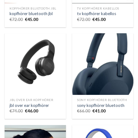
KOPFHÖRER BLUETOOTH JBL
TV KOPFHÖRER KABELLOS
kopfhörer bluetooth jbl
tv kopfhörer kabellos
€
72.00
€
45.00
€
72.00
€
45.00
JBL OVER EAR KOPFHÖRER
SONY KOPFHÖRER BLUETOOTH
jbl over ear kopfhörer
sony kopfhörer bluetooth
€
74.00
€
46.00
€
66.00
€
41.00