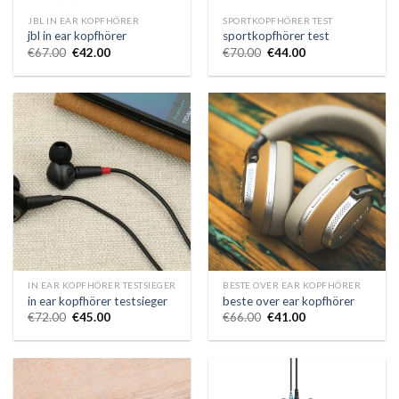
JBL IN EAR KOPFHÖRER
SPORTKOPFHÖRER TEST
jbl in ear kopfhörer
sportkopfhörer test
€
67.00
€
42.00
€
70.00
€
44.00
IN EAR KOPFHÖRER TESTSIEGER
BESTE OVER EAR KOPFHÖRER
in ear kopfhörer testsieger
beste over ear kopfhörer
€
72.00
€
45.00
€
66.00
€
41.00