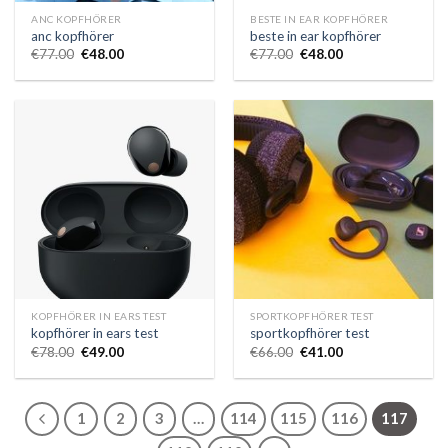
ANC KOPFHÖRER
BESTE IN EAR KOPFHÖRER
anc kopfhörer
beste in ear kopfhörer
€
77.00
€
48.00
€
77.00
€
48.00
KOPFHÖRER IN EARS TEST
SPORTKOPFHÖRER TEST
kopfhörer in ears test
sportkopfhörer test
€
78.00
€
49.00
€
66.00
€
41.00
1
2
3
…
114
115
116
117