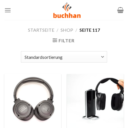
Zum
Inhalt
springen
STARTSEITE
/
SHOP
/
SEITE 117
FILTER