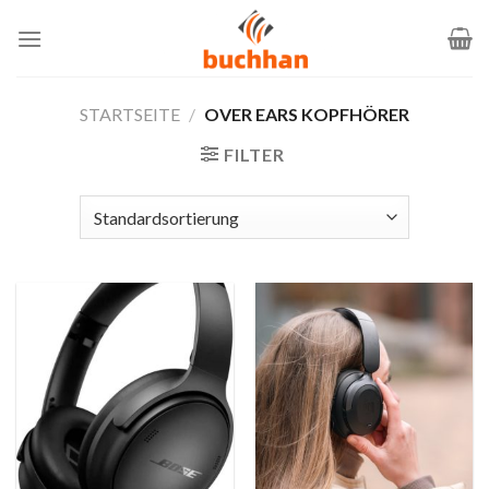
Zum
Inhalt
springen
STARTSEITE
/
OVER EARS KOPFHÖRER
FILTER