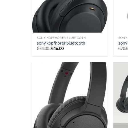
SONY KOPFHÖRER BLUETOOTH
SONY
sony kopfhörer bluetooth
sony
€
74.00
€
46.00
€
70.