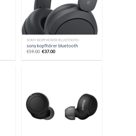
SONY KOPFHÖRER BLUETOOTH
sony kopfhörer bluetooth
€
59.00
€
37.00