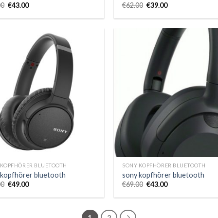
00
€
43.00
€
62.00
€
39.00
 KOPFHÖRER BLUETOOTH
SONY KOPFHÖRER BLUETOOTH
 kopfhörer bluetooth
sony kopfhörer bluetooth
00
€
49.00
€
69.00
€
43.00
1
2