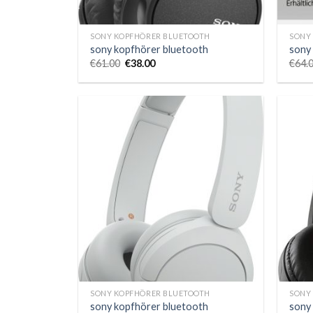
SONY KOPFHÖRER BLUETOOTH
SONY
sony kopfhörer bluetooth
sony
€
61.00
€
38.00
€
64.
SONY KOPFHÖRER BLUETOOTH
SONY
sony kopfhörer bluetooth
sony