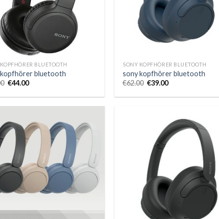
 KOPFHÖRER BLUETOOTH
SONY KOPFHÖRER BLUETOOTH
 kopfhörer bluetooth
sony kopfhörer bluetooth
00
€
44.00
€
62.00
€
39.00