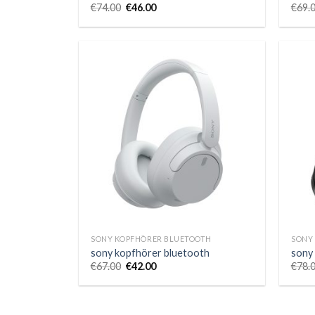
€
74.00
€
46.00
€
69.
SONY KOPFHÖRER BLUETOOTH
SONY
sony kopfhörer bluetooth
sony
€
67.00
€
42.00
€
78.