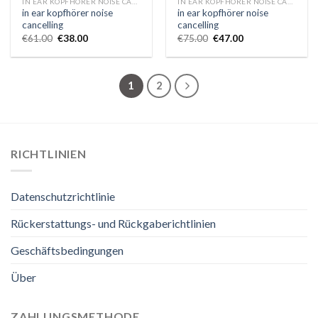
IN EAR KOPFHÖRER NOISE CANCELLING
IN EAR KOPFHÖRER NOISE CANCELLING
in ear kopfhörer noise
in ear kopfhörer noise
cancelling
cancelling
€
61.00
€
38.00
€
75.00
€
47.00
1
2
RICHTLINIEN
Datenschutzrichtlinie
Rückerstattungs- und Rückgaberichtlinien
Geschäftsbedingungen
Über
ZAHLUNGSMETHODE