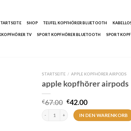
STARTSEITE
SHOP
TEUFEL KOPFHÖRER BLUETOOTH
KABELLO
KKOPFHÖRER TV
SPORT KOPFHÖRER BLUETOOTH
SPORT KOP
STARTSEITE
/
APPLE KOPFHÖRER AIRPODS
apple kopfhörer airpods
67.00
42.00
€
€
apple kopfhörer airpods Menge
IN DEN WARENKORB