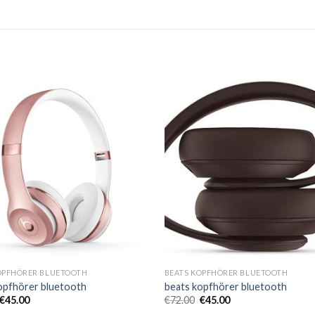
OPFHÖRER BLUETOOTH
BEATS KOPFHÖRER BLUETOOTH
opfhörer bluetooth
beats kopfhörer bluetooth
€
45.00
€
72.00
€
45.00