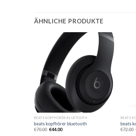
ÄHNLICHE PRODUKTE
H
BEATS KOPFHÖRER BLUETOOTH
BEATS K
h
beats kopfhörer bluetooth
beats k
€
70.00
€
44.00
€
72.00