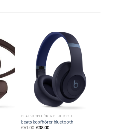
BEATS KOPFHÖRER BLUETOOTH
beats kopfhörer bluetooth
€
61.00
€
38.00