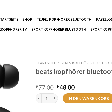
STARTSEITE
SHOP
TEUFEL KOPFHÖRER BLUETOOTH
KABELLO
KKOPFHÖRER TV
SPORT KOPFHÖRER BLUETOOTH
SPORT KOP
STARTSEITE
/
BEATS KOPFHÖRER BLUETOOT
beats kopfhörer bluetoo
77.00
48.00
€
€
beats kopfhörer bluetooth Menge
IN DEN WARENKORB