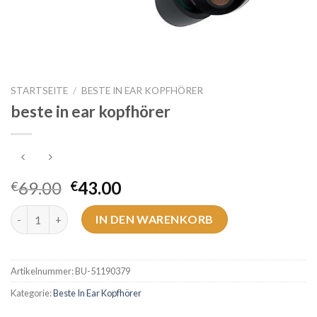
STARTSEITE
/
BESTE IN EAR KOPFHÖRER
beste in ear kopfhörer
69.00
43.00
€
€
beste in ear kopfhörer Menge
IN DEN WARENKORB
Artikelnummer:
BU-51190379
Kategorie:
Beste In Ear Kopfhörer