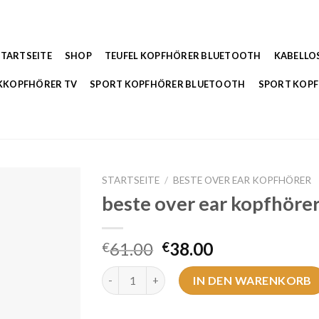
STARTSEITE
SHOP
TEUFEL KOPFHÖRER BLUETOOTH
KABELLO
KKOPFHÖRER TV
SPORT KOPFHÖRER BLUETOOTH
SPORT KOP
STARTSEITE
/
BESTE OVER EAR KOPFHÖRER
beste over ear kopfhöre
61.00
38.00
€
€
beste over ear kopfhörer Menge
IN DEN WARENKORB