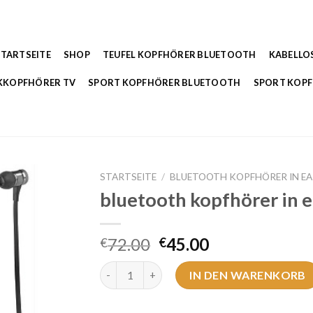
STARTSEITE
SHOP
TEUFEL KOPFHÖRER BLUETOOTH
KABELLO
KKOPFHÖRER TV
SPORT KOPFHÖRER BLUETOOTH
SPORT KOP
STARTSEITE
/
BLUETOOTH KOPFHÖRER IN E
bluetooth kopfhörer in e
72.00
45.00
€
€
bluetooth kopfhörer in ear Menge
IN DEN WARENKORB