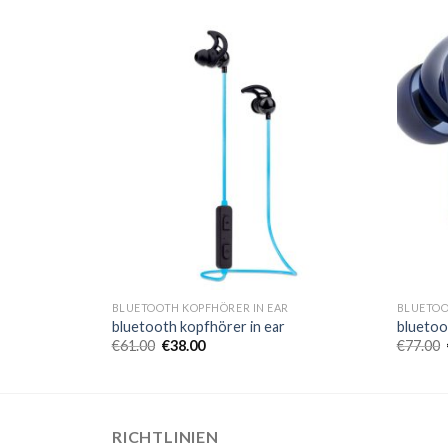
R
BLUETOOTH KOPFHÖRER IN EAR
BLUETOO
bluetooth kopfhörer in ear
bluetoo
€
61.00
€
38.00
€
77.00
RICHTLINIEN