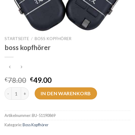
STARTSEITE
/
BOSS KOPFHÖRER
boss kopfhörer
78.00
49.00
€
€
boss kopfhörer Menge
IN DEN WARENKORB
Artikelnummer:
BU-51190869
Kategorie:
Boss Kopfhörer