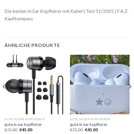
Die besten In Ear Kopfhörer mit Kabel | Test 11/2025 | F.A.Z.
Kaufkompass
ÄHNLICHE PRODUKTE
GUTE IN EAR KOPFHÖRER
GUTE IN EAR KOPFHÖRER
gute in ear kopfhörer
gute in ear kopfhörer
€
72.00
€
45.00
€
72.00
€
45.00