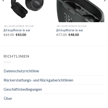
JBL KOPFHÖRER IN EAR
JBL KOPFHÖRER IN EAR
jbl kopfhörer in ear
jbl kopfhörer in ear
€
69.00
€
43.00
€
77.00
€
48.00
RICHTLINIEN
Datenschutzrichtlinie
Rückerstattungs- und Rückgaberichtlinien
Geschäftsbedingungen
Über