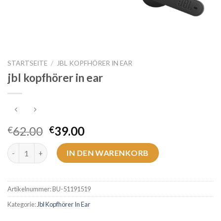
STARTSEITE
/
JBL KOPFHÖRER IN EAR
jbl kopfhörer in ear
62.00
39.00
€
€
jbl kopfhörer in ear Menge
IN DEN WARENKORB
Artikelnummer:
BU-51191519
Kategorie:
Jbl Kopfhörer In Ear