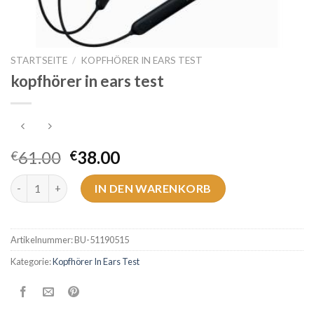
STARTSEITE
/
KOPFHÖRER IN EARS TEST
kopfhörer in ears test
61.00
38.00
€
€
kopfhörer in ears test Menge
IN DEN WARENKORB
Artikelnummer:
BU-51190515
Kategorie:
Kopfhörer In Ears Test