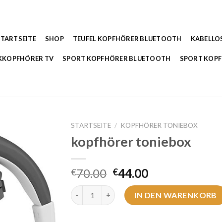
STARTSEITE
SHOP
TEUFEL KOPFHÖRER BLUETOOTH
KABELLO
KKOPFHÖRER TV
SPORT KOPFHÖRER BLUETOOTH
SPORT KOP
STARTSEITE
/
KOPFHÖRER TONIEBOX
kopfhörer toniebox
70.00
44.00
€
€
kopfhörer toniebox Menge
IN DEN WARENKORB