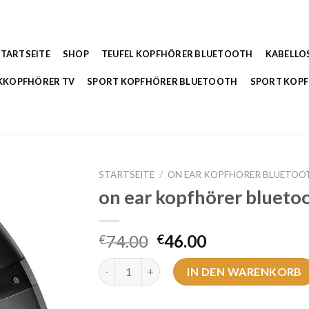
STARTSEITE
SHOP
TEUFEL KOPFHÖRER BLUETOOTH
KABELLO
KKOPFHÖRER TV
SPORT KOPFHÖRER BLUETOOTH
SPORT KOP
STARTSEITE
/
ON EAR KOPFHÖRER BLUETOO
on ear kopfhörer blueto
74.00
46.00
€
€
on ear kopfhörer bluetooth Menge
IN DEN WARENKORB