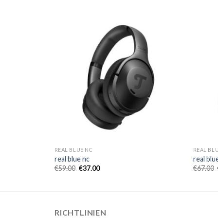
REAL BLUE NC
REAL BL
real blue nc
real blu
€
59.00
€
37.00
€
67.00
RICHTLINIEN