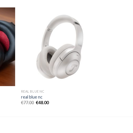
REAL BLUE NC
real blue nc
€
77.00
€
48.00