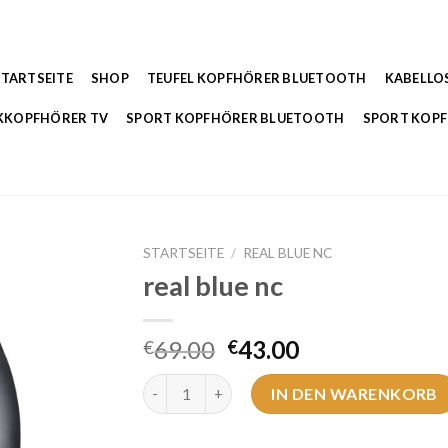
STARTSEITE
SHOP
TEUFEL KOPFHÖRER BLUETOOTH
KABELLO
KKOPFHÖRER TV
SPORT KOPFHÖRER BLUETOOTH
SPORT KOP
STARTSEITE
/
REAL BLUE NC
real blue nc
69.00
43.00
€
€
real blue nc Menge
IN DEN WARENKORB