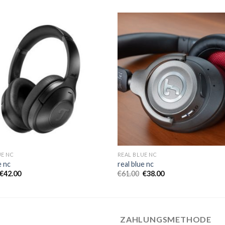
UE NC
REAL BLUE NC
e nc
real blue nc
€
42.00
€
61.00
€
38.00
ZAHLUNGSMETHODE