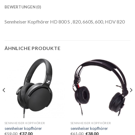
BEWERTUNGEN (0)
Sennheiser Kopfhörer HD 800 S , 820, 660S, 600, HDV 820
ÄHNLICHE PRODUKTE
SENNHEISER KOPFHÖRER
SENNHEISER KOPFHÖRER
sennheiser kopfhörer
sennheiser kopfhörer
€
59.00
€
37.00
€
61.00
€
38.00