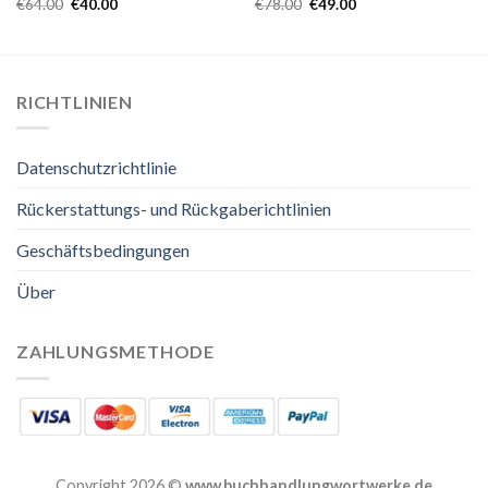
€
64.00
€
40.00
€
78.00
€
49.00
RICHTLINIEN
Datenschutzrichtlinie
Rückerstattungs- und Rückgaberichtlinien
Geschäftsbedingungen
Über
ZAHLUNGSMETHODE
Copyright 2026 ©
www.buchhandlungwortwerke.de