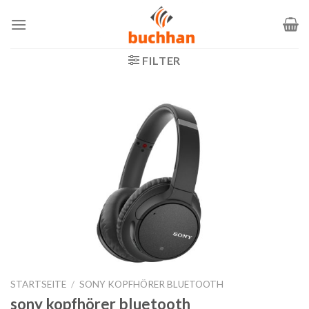
Zum
Inhalt
springen
FILTER
STARTSEITE
/
SONY KOPFHÖRER BLUETOOTH
sony kopfhörer bluetooth