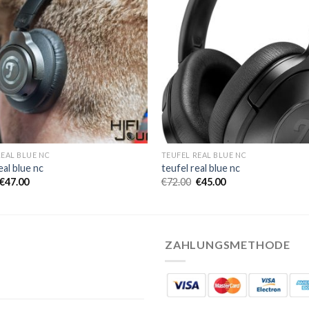
REAL BLUE NC
TEUFEL REAL BLUE NC
eal blue nc
teufel real blue nc
€
47.00
€
72.00
€
45.00
ZAHLUNGSMETHODE