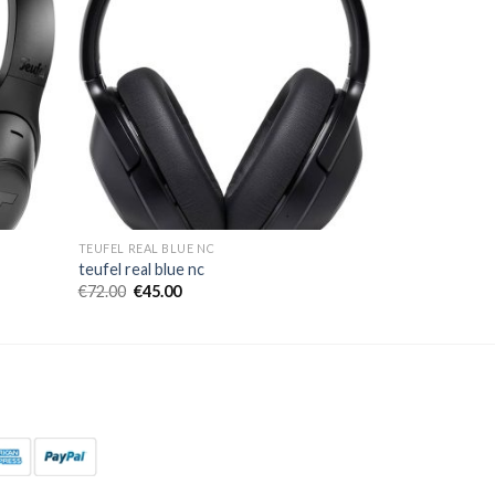
TEUFEL REAL BLUE NC
teufel real blue nc
€
72.00
€
45.00