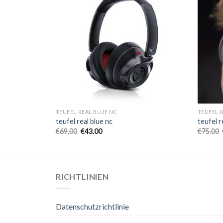
TEUFEL REAL BLUE NC
TEUFEL 
teufel real blue nc
teufel r
€
69.00
€
43.00
€
75.00
RICHTLINIEN
Datenschutzrichtlinie