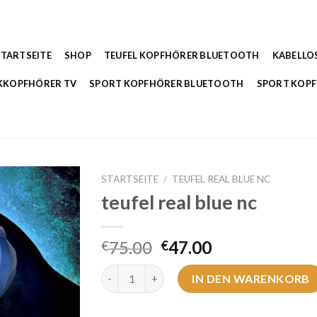
STARTSEITE
SHOP
TEUFEL KOPFHÖRER BLUETOOTH
KABELLO
KKOPFHÖRER TV
SPORT KOPFHÖRER BLUETOOTH
SPORT KOP
STARTSEITE
/
TEUFEL REAL BLUE NC
teufel real blue nc
75.00
47.00
€
€
teufel real blue nc Menge
IN DEN WARENKORB