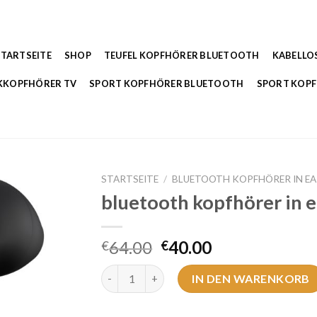
STARTSEITE
SHOP
TEUFEL KOPFHÖRER BLUETOOTH
KABELLO
KKOPFHÖRER TV
SPORT KOPFHÖRER BLUETOOTH
SPORT KOP
STARTSEITE
/
BLUETOOTH KOPFHÖRER IN E
bluetooth kopfhörer in e
64.00
40.00
€
€
bluetooth kopfhörer in ear Menge
IN DEN WARENKORB