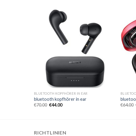
R
BLUETOOTH KOPFHÖRER IN EAR
BLUETOO
bluetooth kopfhörer in ear
bluetoo
€
70.00
€
44.00
€
64.00
RICHTLINIEN