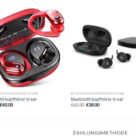
TH KOPFHÖRER IN EAR
BLUETOOTH KOPFHÖRER IN EAR
th kopfhörer in ear
bluetooth kopfhörer in ear
€
40.00
€
61.00
€
38.00
ZAHLUNGSMETHODE