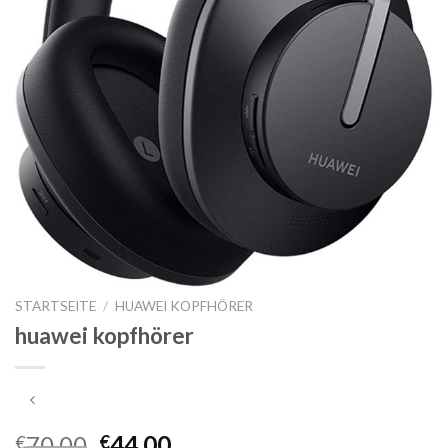
STARTSEITE
/
HUAWEI KOPFHÖRER
huawei kopfhörer
70.00
44.00
€
€