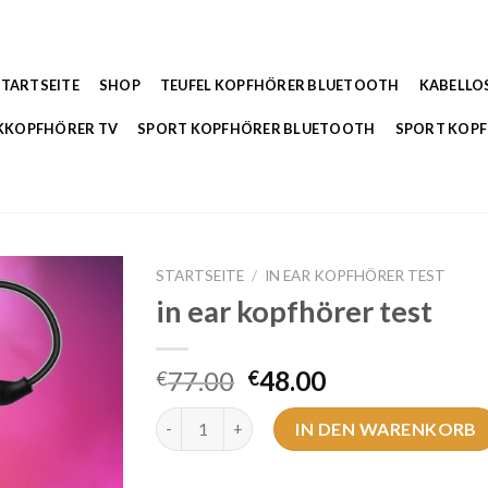
STARTSEITE
SHOP
TEUFEL KOPFHÖRER BLUETOOTH
KABELLO
KKOPFHÖRER TV
SPORT KOPFHÖRER BLUETOOTH
SPORT KOP
STARTSEITE
/
IN EAR KOPFHÖRER TEST
in ear kopfhörer test
77.00
48.00
€
€
in ear kopfhörer test Menge
IN DEN WARENKORB