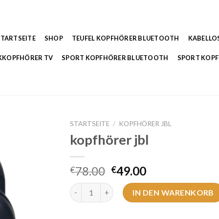
STARTSEITE
SHOP
TEUFEL KOPFHÖRER BLUETOOTH
KABELLO
KKOPFHÖRER TV
SPORT KOPFHÖRER BLUETOOTH
SPORT KOP
STARTSEITE
/
KOPFHÖRER JBL
kopfhörer jbl
78.00
49.00
€
€
kopfhörer jbl Menge
IN DEN WARENKORB