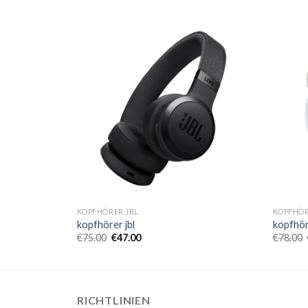
KOPFHÖRER JBL
KOPFHÖR
kopfhörer jbl
kopfhör
€
75.00
€
47.00
€
78.00
RICHTLINIEN