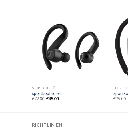
SPORTKOPFHÖRER
SPORTK
sportkopfhörer
sportk
€
72.00
€
45.00
€
75.00
RICHTLINIEN