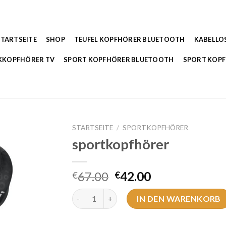
STARTSEITE
SHOP
TEUFEL KOPFHÖRER BLUETOOTH
KABELLO
KKOPFHÖRER TV
SPORT KOPFHÖRER BLUETOOTH
SPORT KOP
STARTSEITE
/
SPORTKOPFHÖRER
sportkopfhörer
67.00
42.00
€
€
sportkopfhörer Menge
IN DEN WARENKORB