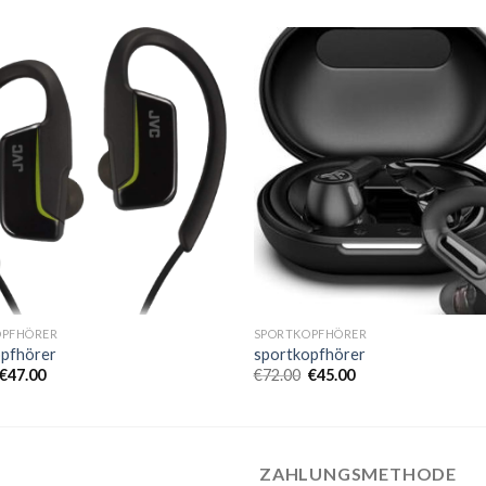
OPFHÖRER
SPORTKOPFHÖRER
opfhörer
sportkopfhörer
€
47.00
€
72.00
€
45.00
ZAHLUNGSMETHODE