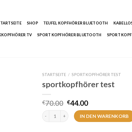
STARTSEITE
SHOP
TEUFEL KOPFHÖRER BLUETOOTH
KABELLO
KKOPFHÖRER TV
SPORT KOPFHÖRER BLUETOOTH
SPORT KOP
STARTSEITE
/
SPORTKOPFHÖRER TEST
sportkopfhörer test
70.00
44.00
€
€
sportkopfhörer test Menge
IN DEN WARENKORB